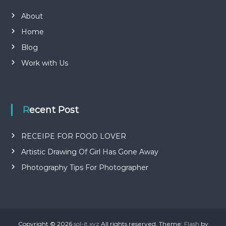
About
Home
Blog
Work with Us
Recent Post
RECEIPE FOR FOOD LOVER
Artistic Drawing Of Girl Has Gone Away
Photography Tips For Photographer
Copyright © 2026
sol-it.xyz
All rights reserved. Theme:
Flash
by