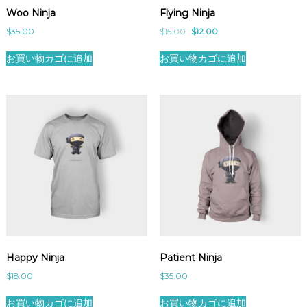
Woo Ninja
Flying Ninja
元
現
$
35.00
$
15.00
$
12.00
の
在
価
の
お買い物カゴに追加
お買い物カゴに追加
格
価
は
格
$
は
1
$
5
1
.
2
0
.
0
0
で
0
し
で
た
す
。
。
Happy Ninja
Patient Ninja
$
18.00
$
35.00
お買い物カゴに追加
お買い物カゴに追加