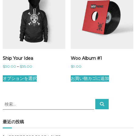
Ship Your Idea
Woo Album #1
価
$
30.00
–
$
35.00
$
9.00
格
こ
帯
オプションを選択
お買い物カゴに追加
の
:
商
$
品
3
に
0
検
検
.
は
索
索
0
複
対
0
数
象
–
最近の投稿
の
$
:
バ
3