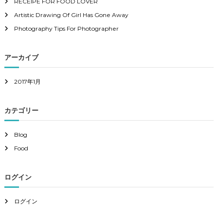
RECEIPE FOR FOOD LOVER
リ
5
.
エ
Artistic Drawing Of Girl Has Gone Away
0
ー
0
Photography Tips For Photographer
シ
ョ
ン
アーカイブ
が
あ
2017年1月
り
ま
す
カテゴリー
。
オ
Blog
プ
シ
Food
ョ
ン
は
ログイン
商
品
ログイン
ペ
ー