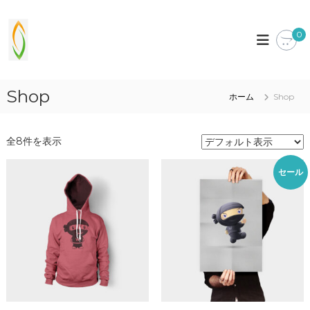
コ
ン
s
b
e
0
テ
o
t
ン
l
t
ツ
-
e
へ
r
i
Shop
ス
w
ホーム
Shop
t
キ
i
.
t
ッ
h
プ
x
全8件を表示
y
y
o
z
u
セール
!