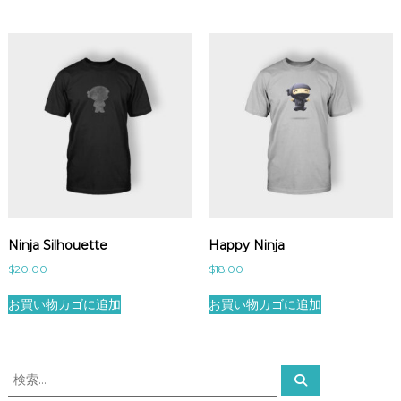
商
$
品
3
に
0
.
は
0
複
0
数
–
の
$
バ
3
リ
5
.
エ
0
ー
0
シ
ョ
Ninja Silhouette
Happy Ninja
ン
$
20.00
$
18.00
が
あ
お買い物カゴに追加
お買い物カゴに追加
り
ま
す
。
検
検
オ
索
索