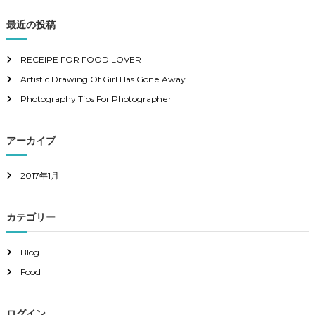
プ
対
シ
象
最近の投稿
ョ
:
ン
RECEIPE FOR FOOD LOVER
は
商
Artistic Drawing Of Girl Has Gone Away
品
Photography Tips For Photographer
ペ
ー
ジ
アーカイブ
か
ら
2017年1月
選
択
で
カテゴリー
き
ま
Blog
す
Food
ログイン