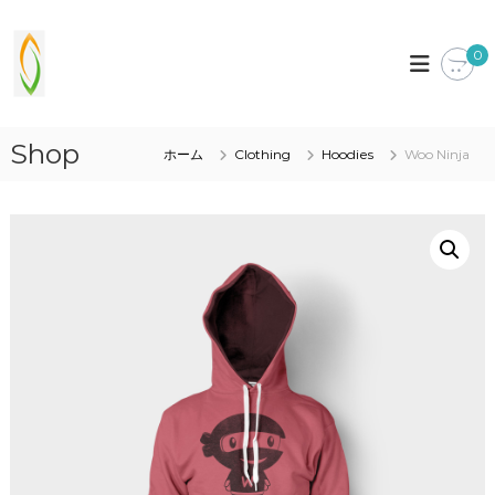
コ
ン
s
b
e
0
テ
o
t
ン
l
t
ツ
-
e
へ
r
i
Shop
ス
w
ホーム
Clothing
Hoodies
Woo Ninja
t
キ
i
.
t
ッ
h
プ
x
y
y
o
z
u
!