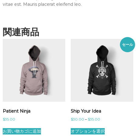
vitae est. Mauris placerat eleifend leo.
関連商品
セール
Patient Ninja
Ship Your Idea
価
$
35.00
$
30.00
–
$
35.00
格
こ
帯
お買い物カゴに追加
オプションを選択
の
: