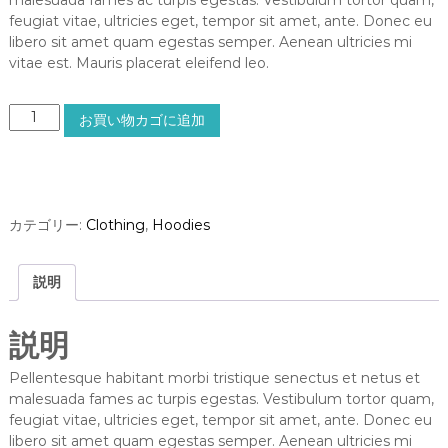
feugiat vitae, ultricies eget, tempor sit amet, ante. Donec eu
libero sit amet quam egestas semper. Aenean ultricies mi
vitae est. Mauris placerat eleifend leo.
W
お買い物カゴに追加
o
o
N
i
n
カテゴリー:
Clothing
,
Hoodies
j
a
個
説明
説明
Pellentesque habitant morbi tristique senectus et netus et
malesuada fames ac turpis egestas. Vestibulum tortor quam,
feugiat vitae, ultricies eget, tempor sit amet, ante. Donec eu
libero sit amet quam egestas semper. Aenean ultricies mi