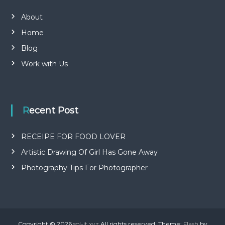
About
Home
Blog
Work with Us
Recent Post
RECEIPE FOR FOOD LOVER
Artistic Drawing Of Girl Has Gone Away
Photography Tips For Photographer
Copyright © 2026
sol-it.xyz
All rights reserved. Theme:
Flash
by