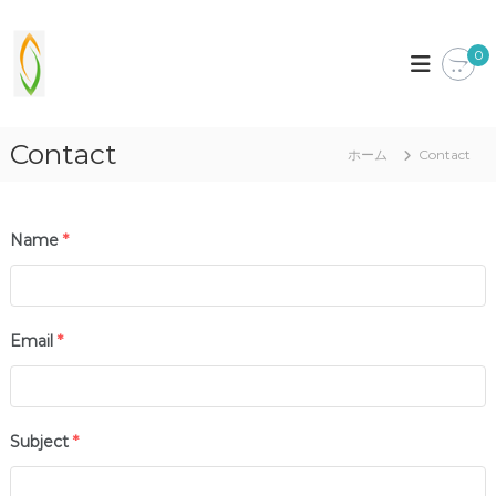
コ
ン
s
b
e
0
テ
o
t
ン
l
t
ツ
-
e
へ
r
i
Contact
ス
w
ホーム
Contact
t
キ
i
.
t
ッ
h
プ
x
y
Name
*
y
o
z
u
!
Email
*
Subject
*