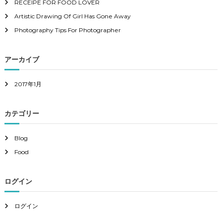
RECEIPE FOR FOOD LOVER
Artistic Drawing Of Girl Has Gone Away
Photography Tips For Photographer
アーカイブ
2017年1月
カテゴリー
Blog
Food
ログイン
ログイン