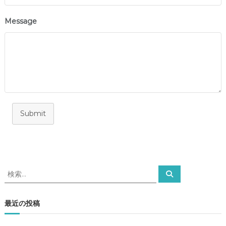
Message
Submit
検
検
索
索
対
象
最近の投稿
: